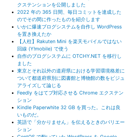
クステンションを公開しました
2022 年の 365 日間、毎日コミットを達成した
のでその間に作ったものを紹介します
いかに爆速ブログシステムを自作し WordPress
を置き換えたか
【人柱】Rakuten Mini を楽天モバイルではない
回線 (Y!mobile) で使う
自作のブログシステムに OTCHY.NET を移行し
ました
東京とそれ以外の道府県における学習環境格差に
ついて都道府県別に図書館と博物館の数をビジュ
アライズして論じる
Feedly をはてブ対応させる Chrome エクステン
ション
Kindle Paperwhite 32 GB を買った。これは良
いものだ。
英語で「分かりません」を伝えるときのバリエー
ション
CentOS で動いていた WordPress を Google