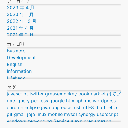
アーカイブ
2023 年 4 月
2023 年 1 月
2022 年 12 月
2021 年 4 月
2021 年 3 月
2019 年 9 月
カテゴリ
2016 年 12 月
Business
2016 年 11 月
Development
2016 年 9 月
English
2016 年 8 月
Information
2016 年 7 月
Lifehack
2016 年 3 月
Lifestyle
タグ
2014 年 12 月
Science
javascript
twitter
greasemonkey
bookmarklet
はてブ
2014 年 10 月
Technology
gae
jquery
perl
css
google
html
iphone
wordpress
2013 年 12 月
Webcomic
chrome
eclipse
java
php
excel
usb
utf-8
dio
firefox
2013 年 7 月
git
gmail
jojo
linux
mobile
mysql
synergy
userscript
2013 年 6 月
windows
zen-coding
Service
ajaxplorer
amazon
2013 年 5 月