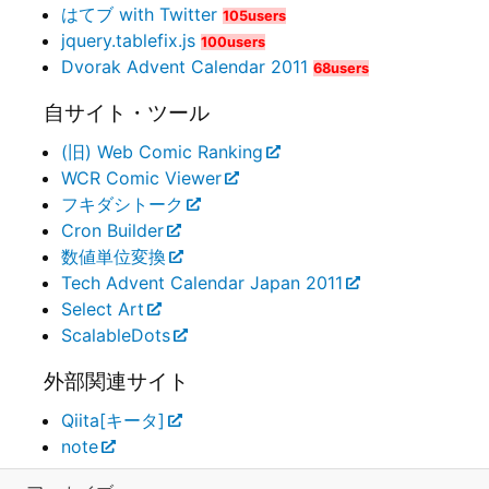
はてブ with Twitter
105users
jquery.tablefix.js
100users
Dvorak Advent Calendar 2011
68users
自サイト・ツール
(旧) Web Comic Ranking
WCR Comic Viewer
フキダシトーク
Cron Builder
数値単位変換
Tech Advent Calendar Japan 2011
Select Art
ScalableDots
外部関連サイト
Qiita[キータ]
note