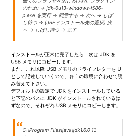
全てのブラウザを閉じる(Java プラグイン
のため) → jdk-6u13-windows-i586-
p.exe を実行 → 同意する → 次へ → しば
し待つ → (JREインストール先の選択) 次
へ → しばし待つ → 完了
インストールが正常に完了したら、次は JDK を
USB メモリにコピーします。
また、これ以降 USB メモリのドライブレターを U
として記述していくので、各自の環境に合わせて読
み替えて下さい。
デフォルトの設定で JDK をインストールしている
と下記のパスに JDK がインストールされているは
ずなので、それぞれ USB メモリにコピーします。
C:\Program Files\java\jdk1.6.0_13