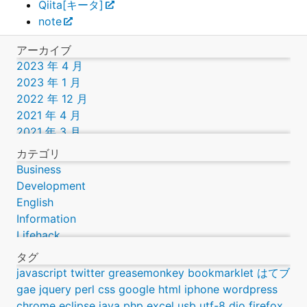
Qiita[キータ]
note
アーカイブ
2023 年 4 月
2023 年 1 月
2022 年 12 月
2021 年 4 月
2021 年 3 月
2019 年 9 月
カテゴリ
2016 年 12 月
Business
2016 年 11 月
Development
2016 年 9 月
English
2016 年 8 月
Information
2016 年 7 月
Lifehack
2016 年 3 月
Lifestyle
タグ
2014 年 12 月
Science
javascript
twitter
greasemonkey
bookmarklet
はてブ
2014 年 10 月
Technology
gae
jquery
perl
css
google
html
iphone
wordpress
2013 年 12 月
Webcomic
chrome
eclipse
java
php
excel
usb
utf-8
dio
firefox