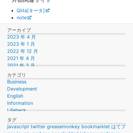
Qiita[キータ]
note
アーカイブ
2023 年 4 月
2023 年 1 月
2022 年 12 月
2021 年 4 月
2021 年 3 月
2019 年 9 月
カテゴリ
2016 年 12 月
Business
2016 年 11 月
Development
2016 年 9 月
English
2016 年 8 月
Information
2016 年 7 月
Lifehack
2016 年 3 月
Lifestyle
タグ
2014 年 12 月
Science
javascript
twitter
greasemonkey
bookmarklet
はてブ
2014 年 10 月
Technology