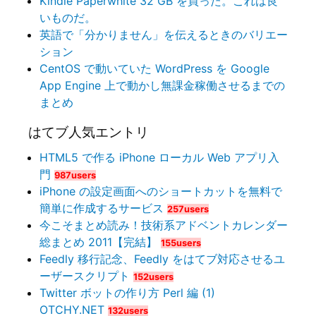
Kindle Paperwhite 32 GB を買った。これは良
いものだ。
英語で「分かりません」を伝えるときのバリエー
ション
CentOS で動いていた WordPress を Google
App Engine 上で動かし無課金稼働させるまでの
まとめ
はてブ人気エントリ
HTML5 で作る iPhone ローカル Web アプリ入
門
987users
iPhone の設定画面へのショートカットを無料で
簡単に作成するサービス
257users
今こそまとめ読み！技術系アドベントカレンダー
総まとめ 2011【完結】
155users
Feedly 移行記念、Feedly をはてブ対応させるユ
ーザースクリプト
152users
Twitter ボットの作り方 Perl 編 (1)
OTCHY.NET
132users