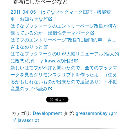
参考にしたページなど
2011-04-05 - はてなブックマーク日記 - 機能変
更、お知らせなど
はてなブックマークのエントリーページ改良が何を
狙っているのか - 没個性テーマパーク
はてブのエントリーページ“改良”に疑問の声 - さま
ざまなめりっと
はてなブックマークのUIが大幅リニューアル(個人的
に改悪)な件 - y-kawazの日記
新しいはてブが不評と聞いたので、全てのブックマ
ークを見るグリモンスクリプトを作ったよ！（使え
るかもしれないものが出来たので追記あり） - 不動
産屋のラノベ読み
カテゴリ:
Development
タグ:
greasemonkey
はて
ブ
javascript