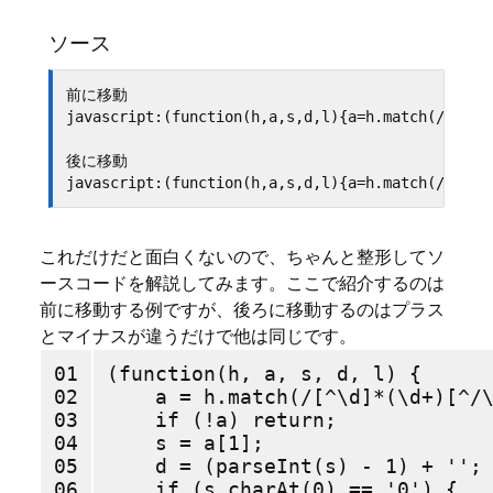
ソース
前に移動

javascript:(function(h,a,s,d,l){a=h.match(/[^\d]
後に移動

これだけだと面白くないので、ちゃんと整形してソ
ースコードを解説してみます。ここで紹介するのは
前に移動する例ですが、後ろに移動するのはプラス
とマイナスが違うだけで他は同じです。
01

(function(h, a, s, d, l) {

02

    a = h.match(/[^\d]*(\d+)[^/\
03

    if (!a) return;

04

    s = a[1];

05

    d = (parseInt(s) - 1) + '';

06

    if (s.charAt(0) == '0') {
