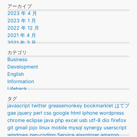
アーカイブ
2023 年 4 月
2023 年 1 月
2022 年 12 月
2021 年 4 月
2021 年 3 月
2019 年 9 月
カテゴリ
2016 年 12 月
Business
2016 年 11 月
Development
2016 年 9 月
English
2016 年 8 月
Information
2016 年 7 月
Lifehack
2016 年 3 月
Lifestyle
タグ
2014 年 12 月
Science
javascript
twitter
greasemonkey
bookmarklet
はてブ
2014 年 10 月
Technology
gae
jquery
perl
css
google
html
iphone
wordpress
2013 年 12 月
Webcomic
chrome
eclipse
java
php
excel
usb
utf-8
dio
firefox
2013 年 7 月
git
gmail
jojo
linux
mobile
mysql
synergy
userscript
2013 年 6 月
windows
zen-coding
Service
ajaxplorer
amazon