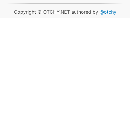
2013 年 5 月
animation
api
backup
blank
canvas
dump
eco
ecode
2013 年 4 月
ecoder
Copyright © OTCHY.NET authored by
extension
facebook
feedly
float
gamemeter
@otchy
2012 年 9 月
gui
html5
icon
ie
ie6
igoogle
ios
ip
kindle
link
macos
2012 年 6 月
mmc
nat
network
oauth
os
photoshop
png
rss
seo
2012 年 5 月
svn
tag
tinyurl
tumblr
tutorial
vbs
xpath
キャリア
デ
2012 年 3 月
ィスプレイ
ニコ動
バージョン管理システム
リモートコ
2012 年 2 月
ンピュータ
検索エンジン
解像度
風邪
2012 年 1 月
2011 年 12 月
2011 年 11 月
2011 年 10 月
2011 年 9 月
2011 年 8 月
2011 年 7 月
2011 年 6 月
2011 年 5 月
2011 年 2 月
2011 年 1 月
2010 年 11 月