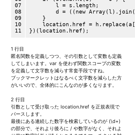
07

        l = s.length;

08

        d = ((new Array(l).join(
09

    }

10

    location.href = h.replace(a[
11
1 行目
匿名関数を定義しつつ、その引数として変数も定義
してしまいます。var を使わず関数スコープの変数
を定義して文字数を減らす常套手段ですね。
ブックマークレットはなるべく文字数を減らした方
がいいので、全体的にこんなのが多くなります。
2 行目
引数として受け取った location.href を正規表現で
パースします。
最後にある連続した数字を検索しているのが (\d+)
の部分で、それより後ろに / や数字がなく、それよ