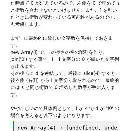
た時点で 0 が消えているので、左側を 0 で埋めて s
と桁数を合わせないといけません。また、1 を引い
たときに桁数が変わっている可能性があるのでそこ
も考慮します。
まず l に最終的に欲しい文字数を保持しておきま
す。
new Array(l) で、l の長さの空の配列を作り、
join('0') する事で、l - 1 文字分の 0 が続いた文字列
が出来ます。
その後ろに d を連結して、最後に slice(-l) すると、
後ろ側 (右側) から l 文字切り取られるので、最終的
には s と同じ桁数で 0 埋めした数字が手に入りま
す。
ややこしいので具体例として、l が 4 で d が '10' の
場合を考えると以下のようになります。
new Array(4) → [undefined, undefine