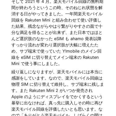
そして 2021 年 4 月。楽天モバイル回線の無料期
間が終わろうというこの時、そのねじれ状態を解
消する日がやってきました。一年間楽天モバイル
回線を Rakuten Mini と組み合わせて使い評価し
た結果、残念ながらやはり繋がりやすさの面で十
分な満足を得ることが出来ず、また日本ではほと
んど選択肢のなかった eSIM も ahamo 発表以降
すっかり流れが変わり選択肢が大幅に増えたた
め、サブ端末で使っていた Y!mobile のメイン回
線を eSIM に切り替えてメイン端末の Rakuten
Mini で使う事にしました。
繰り返しになりますが、楽天モバイルには本当に
感謝をしています。なので、楽天モバイル回線は
物理 SIM に切り替えて維持し、サブ端末に残しま
す。また Rakuten Mini 2 がいつか発売され
Apple のようにディスプレイをでかくするという
暴挙に出なければ、真っ先に購入しその時に再び
楽天モバイル回線を評価したいとも思います。な
ので「ありがとう楽天モバイル。しばらくの間は