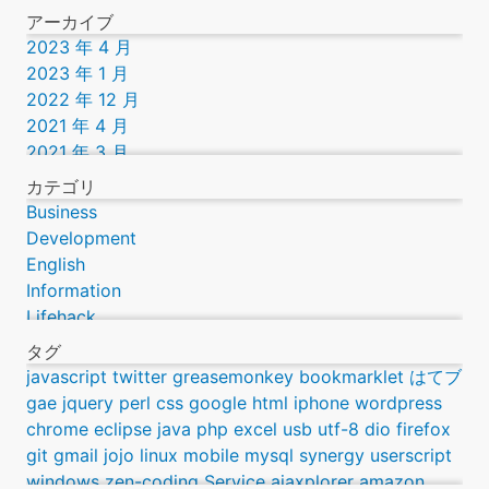
アーカイブ
2023 年 4 月
2023 年 1 月
2022 年 12 月
2021 年 4 月
2021 年 3 月
2019 年 9 月
カテゴリ
2016 年 12 月
Business
2016 年 11 月
Development
2016 年 9 月
English
2016 年 8 月
Information
2016 年 7 月
Lifehack
2016 年 3 月
Lifestyle
タグ
2014 年 12 月
Science
javascript
twitter
greasemonkey
bookmarklet
はてブ
2014 年 10 月
Technology
gae
jquery
perl
css
google
html
iphone
wordpress
2013 年 12 月
Webcomic
chrome
eclipse
java
php
excel
usb
utf-8
dio
firefox
2013 年 7 月
git
gmail
jojo
linux
mobile
mysql
synergy
userscript
2013 年 6 月
windows
zen-coding
Service
ajaxplorer
amazon